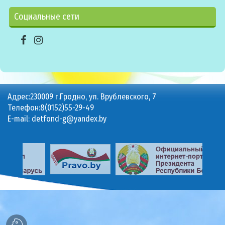
Социальные сети
Адрес:230009 г.Гродно, ул. Врублевского, 7
Телефон:8(0152)55-29-49
E-mail: detfond-g@yandex.by